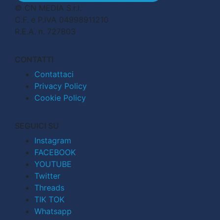
© CN MEDIA S.r.l.
C.F. e P.IVA 04998911210
R.E.A. n. 727803
CONTATTI
Contattaci
Privacy Policy
Cookie Policy
SEGUICI SU
Instagram
FACEBOOK
YOUTUBE
Twitter
Threads
TIK TOK
Whatsapp