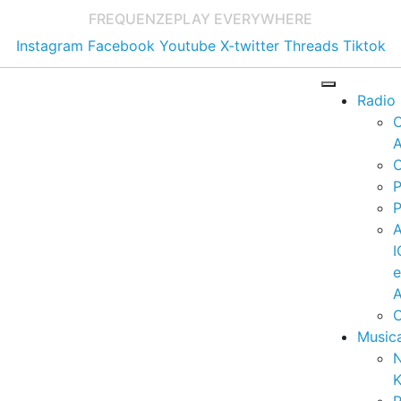
FREQUENZE
PLAY EVERYWHERE
Instagram
Facebook
Youtube
X-twitter
Threads
Tiktok
Radio
A
C
P
P
I
A
C
Music
K