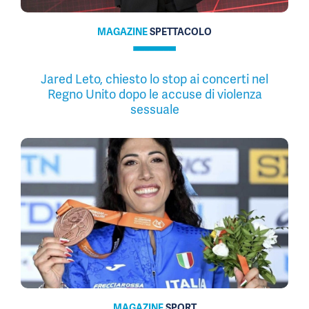
MAGAZINE
SPETTACOLO
Jared Leto, chiesto lo stop ai concerti nel
Regno Unito dopo le accuse di violenza
sessuale
MAGAZINE
SPORT