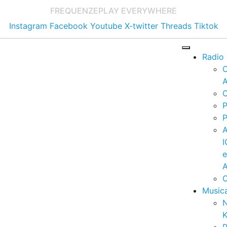
FREQUENZE
PLAY EVERYWHERE
Instagram
Facebook
Youtube
X-twitter
Threads
Tiktok
Radio
A
C
P
P
I
A
C
Music
K