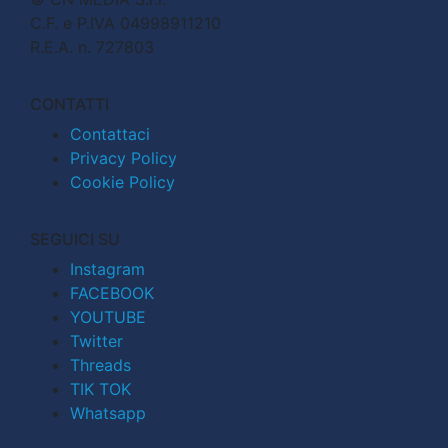
C.F. e P.IVA 04998911210
R.E.A. n. 727803
CONTATTI
Contattaci
Privacy Policy
Cookie Policy
SEGUICI SU
Instagram
FACEBOOK
YOUTUBE
Twitter
Threads
TIK TOK
Whatsapp