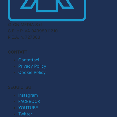
© CN MEDIA S.r.l.
C.F. e P.IVA 04998911210
R.E.A. n. 727803
CONTATTI
Contattaci
Privacy Policy
Cookie Policy
SEGUICI SU
Instagram
FACEBOOK
YOUTUBE
Twitter