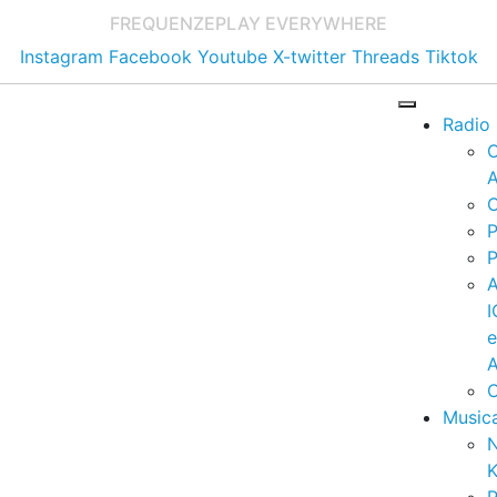
FREQUENZE
PLAY EVERYWHERE
Instagram
Facebook
Youtube
X-twitter
Threads
Tiktok
Radio
A
C
P
P
I
A
C
Music
K