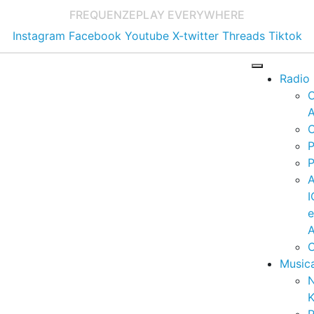
FREQUENZE
PLAY EVERYWHERE
Instagram
Facebook
Youtube
X-twitter
Threads
Tiktok
Radio
A
C
P
P
I
A
C
Music
K