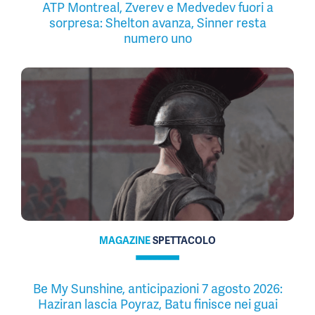
ATP Montreal, Zverev e Medvedev fuori a
sorpresa: Shelton avanza, Sinner resta
numero uno
MAGAZINE
SPETTACOLO
Be My Sunshine, anticipazioni 7 agosto 2026:
Haziran lascia Poyraz, Batu finisce nei guai