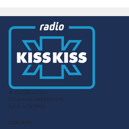
© CN MEDIA S.r.l.
C.F. e P.IVA 04998911210
R.E.A. n. 727803
CONTATTI