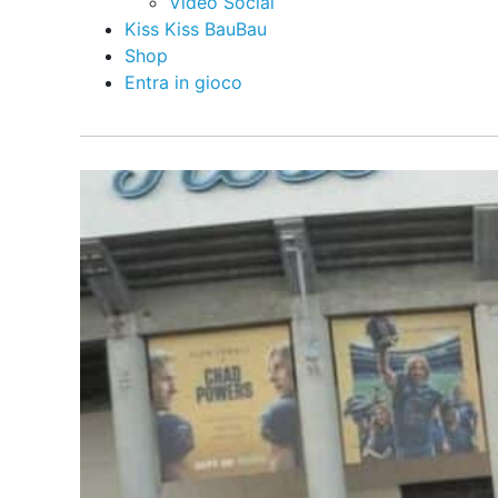
Video Social
Kiss Kiss BauBau
Shop
Entra in gioco