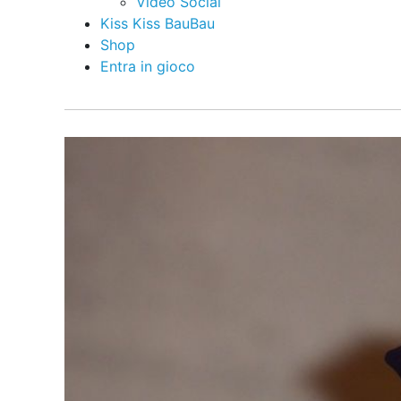
Video Social
Kiss Kiss BauBau
Shop
Entra in gioco