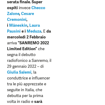
serata finale.
Super
ospiti
invece
Checco
Zalone
,
Cesare
Cremonini
,
i
Måneskin
,
Laura
Pausini
e i
Meduza
.
E
da
mercoledì 2 Febbraio
arriva
“SANREMO 2022
Limited Edition”
che
segna il debutto
radiofonico a Sanremo, il
29 gennaio 2022 – di
Giulia Salemi
, la
conduttrice e influencer
tra le più apprezzate e
seguite in Italia, che
debutta per la prima
volta in radio e
sarà