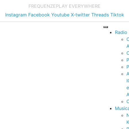
FREQUENZE
PLAY EVERYWHERE
Instagram
Facebook
Youtube
X-twitter
Threads
Tiktok
Radio
A
C
P
P
I
A
C
Music
K