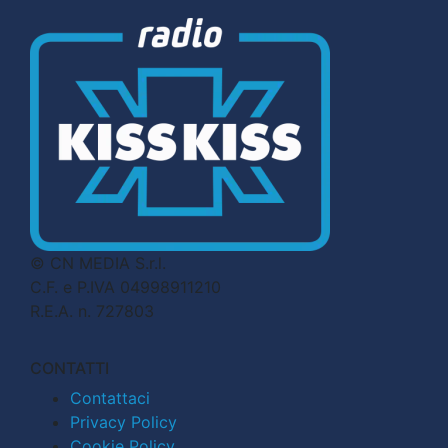
© CN MEDIA S.r.l.
C.F. e P.IVA 04998911210
R.E.A. n. 727803
CONTATTI
Contattaci
Privacy Policy
Cookie Policy