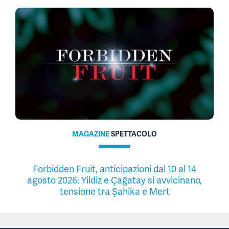
MAGAZINE
SPETTACOLO
Forbidden Fruit, anticipazioni dal 10 al 14
agosto 2026: Yildiz e Çağatay si avvicinano,
tensione tra Şahika e Mert