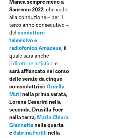
Manca sempre meno a
Sanremo 2022
, che vede
alla conduzione – per il
terzo anno consecutivo –
del
conduttore
televisivo
e
radiofonico
Amadeus
, il
quale sarà anche
il
direttore artistico
e
sarà affiancato nel corso
delle serate da cinque
co-conduttrici:
Ornella
Muti
nella prima serata,
Lorena Cesarini nella
seconda, Drusilla Foer
nella terza,
Maria Chiara
Giannetta
nella quarta
e
Sabrina Ferilli
nella