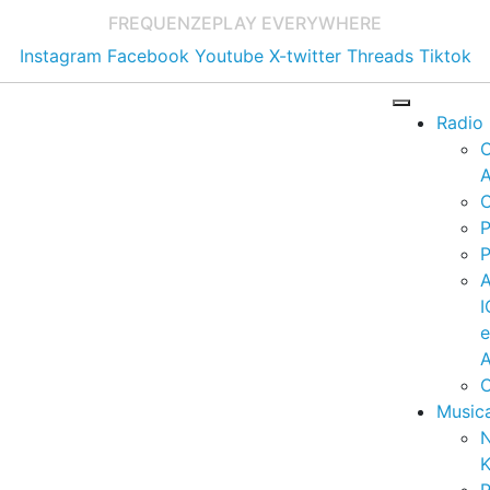
FREQUENZE
PLAY EVERYWHERE
Instagram
Facebook
Youtube
X-twitter
Threads
Tiktok
Radio
A
C
P
P
I
A
C
Music
K