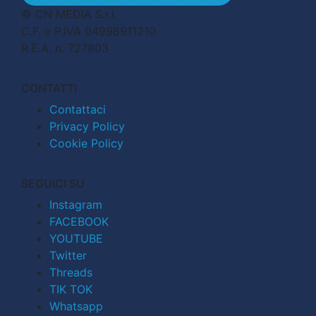
© CN MEDIA S.r.l.
C.F. e P.IVA 04998911210
R.E.A. n. 727803
CONTATTI
Contattaci
Privacy Policy
Cookie Policy
SEGUICI SU
Instagram
FACEBOOK
YOUTUBE
Twitter
Threads
TIK TOK
Whatsapp