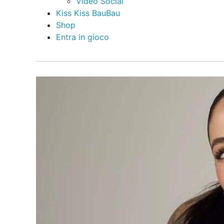
Video Social
Kiss Kiss BauBau
Shop
Entra in gioco