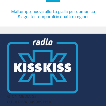
Maltempo, nuova allerta gialla per domenica
9 agosto: temporali in quattro regioni
© CN MEDIA S.r.l.
C.F. e P.IVA 04998911210