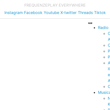
FREQUENZE
PLAY EVERYWHERE
Instagram
Facebook
Youtube
X-twitter
Threads
Tiktok
Radio
A
C
P
P
I
A
C
Music
K