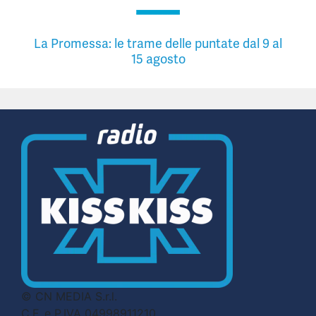
La Promessa: le trame delle puntate dal 9 al
15 agosto
© CN MEDIA S.r.l.
C.F. e P.IVA 04998911210