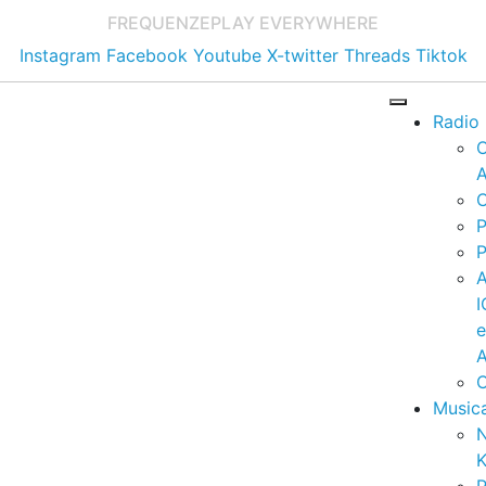
FREQUENZE
PLAY EVERYWHERE
Instagram
Facebook
Youtube
X-twitter
Threads
Tiktok
Radio
A
C
P
P
I
A
C
Music
K