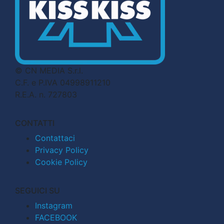
© CN MEDIA S.r.l.
C.F. e P.IVA 04998911210
R.E.A. n. 727803
CONTATTI
Contattaci
Privacy Policy
Cookie Policy
SEGUICI SU
Instagram
FACEBOOK