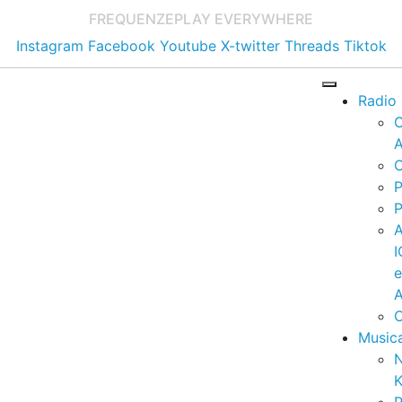
FREQUENZE
PLAY EVERYWHERE
Instagram
Facebook
Youtube
X-twitter
Threads
Tiktok
Radio
A
C
P
P
I
A
C
Music
K