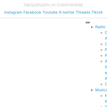
FREQUENZE
PLAY EVERYWHERE
Instagram
Facebook
Youtube
X-twitter
Threads
Tiktok
Radio
A
C
P
P
I
A
C
Music
K