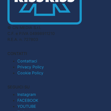
© CN MEDIA S.r.l.
C.F. e P.IVA 04998911210
R.E.A. n. 727803
CONTATTI
Contattaci
Privacy Policy
Cookie Policy
SEGUICI SU
Instagram
FACEBOOK
YOUTUBE