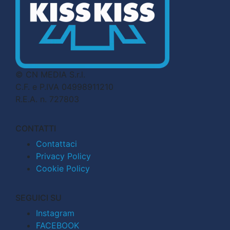
© CN MEDIA S.r.l.
C.F. e P.IVA 04998911210
R.E.A. n. 727803
CONTATTI
Contattaci
Privacy Policy
Cookie Policy
SEGUICI SU
Instagram
FACEBOOK