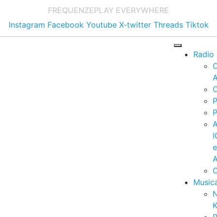
FREQUENZE
PLAY EVERYWHERE
Instagram
Facebook
Youtube
X-twitter
Threads
Tiktok
Radio
A
C
P
P
I
A
C
Music
K