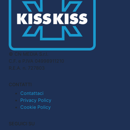
© CN MEDIA S.r.l.
C.F. e P.IVA 04998911210
R.E.A. n. 727803
CONTATTI
Contattaci
Privacy Policy
Cookie Policy
SEGUICI SU