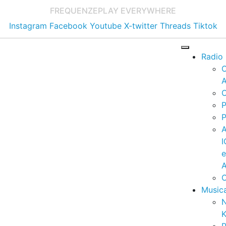
FREQUENZE
PLAY EVERYWHERE
Instagram
Facebook
Youtube
X-twitter
Threads
Tiktok
Radio
A
C
P
P
I
A
C
Music
K