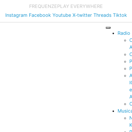
FREQUENZE
PLAY EVERYWHERE
Instagram
Facebook
Youtube
X-twitter
Threads
Tiktok
Radio
A
C
P
P
I
A
C
Music
K