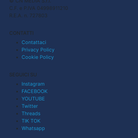
© CN MEDIA S.r.l.
C.F. e P.IVA 04998911210
R.E.A. n. 727803
CONTATTI
Contattaci
Privacy Policy
Cookie Policy
SEGUICI SU
Instagram
FACEBOOK
YOUTUBE
Twitter
Threads
TIK TOK
Whatsapp