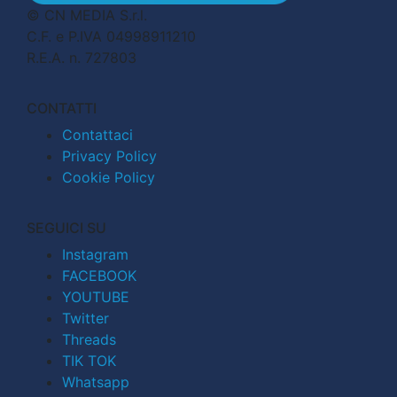
© CN MEDIA S.r.l.
C.F. e P.IVA 04998911210
R.E.A. n. 727803
CONTATTI
Contattaci
Privacy Policy
Cookie Policy
SEGUICI SU
Instagram
FACEBOOK
YOUTUBE
Twitter
Threads
TIK TOK
Whatsapp