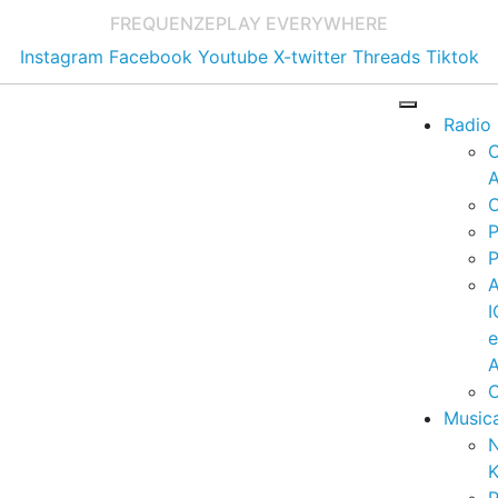
FREQUENZE
PLAY EVERYWHERE
Instagram
Facebook
Youtube
X-twitter
Threads
Tiktok
Radio
A
C
P
P
I
A
C
Music
K