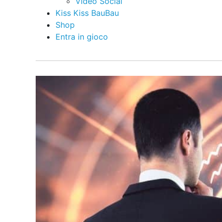
Video Social
Kiss Kiss BauBau
Shop
Entra in gioco