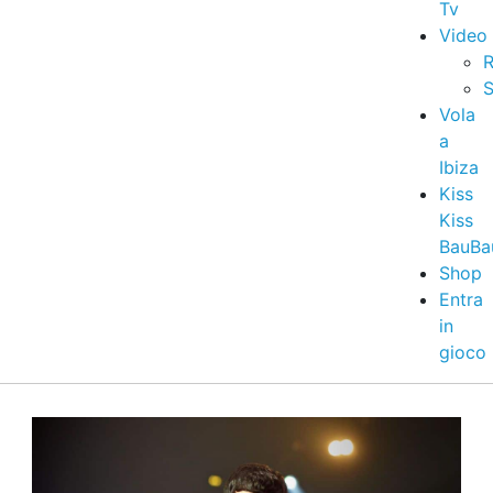
Tv
Video
R
S
Vola
a
Ibiza
Kiss
Kiss
BauBa
Shop
Entra
in
gioco