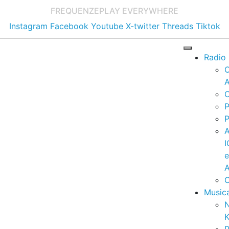
FREQUENZE
PLAY EVERYWHERE
Instagram
Facebook
Youtube
X-twitter
Threads
Tiktok
Radio
A
C
P
P
I
A
C
Music
K