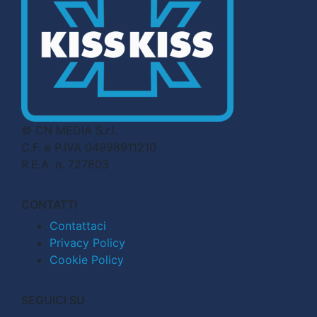
© CN MEDIA S.r.l.
C.F. e P.IVA 04998911210
R.E.A. n. 727803
CONTATTI
Contattaci
Privacy Policy
Cookie Policy
SEGUICI SU