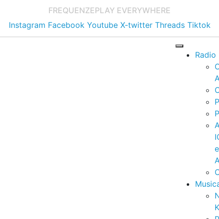
FREQUENZE
PLAY EVERYWHERE
Instagram
Facebook
Youtube
X-twitter
Threads
Tiktok
Radio
A
C
P
P
I
A
C
Music
K