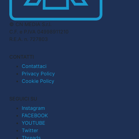
© CN MEDIA S.r.l.
C.F. e P.IVA 04998911210
R.E.A. n. 727803
CONTATTI
Contattaci
Privacy Policy
Cookie Policy
SEGUICI SU
Instagram
FACEBOOK
YOUTUBE
Twitter
Threads