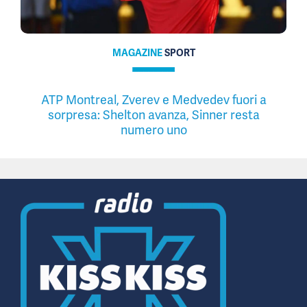
MAGAZINE
SPORT
ATP Montreal, Zverev e Medvedev fuori a
sorpresa: Shelton avanza, Sinner resta
numero uno