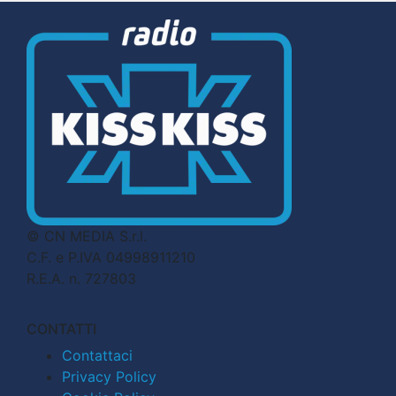
© CN MEDIA S.r.l.
C.F. e P.IVA 04998911210
R.E.A. n. 727803
CONTATTI
Contattaci
Privacy Policy