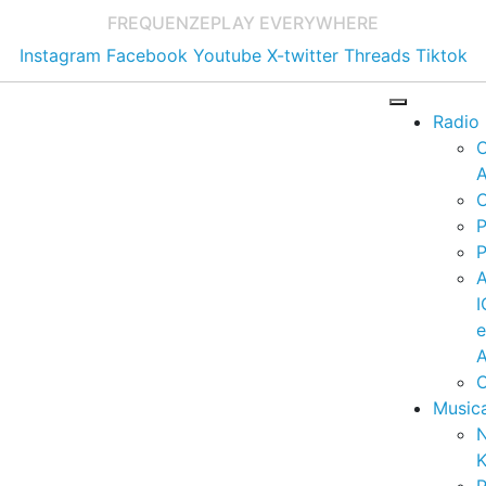
FREQUENZE
PLAY EVERYWHERE
Instagram
Facebook
Youtube
X-twitter
Threads
Tiktok
Radio
A
C
P
P
I
A
C
Music
K