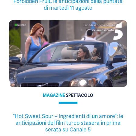
Forbidden Fruit, le anticipazioni della puntata
di martedì 11 agosto
MAGAZINE
SPETTACOLO
“Hot Sweet Sour – Ingredienti di un amore”: le
anticipazioni del film turco stasera in prima
serata su Canale 5