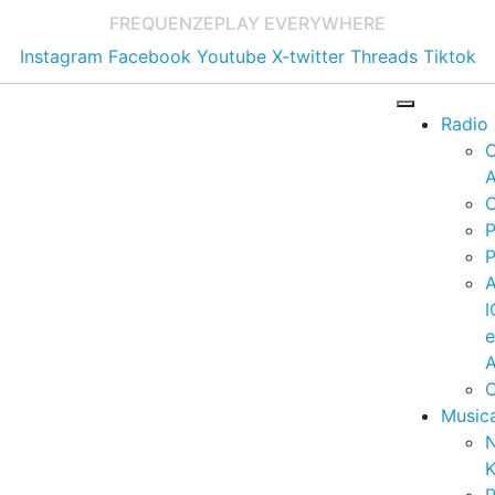
FREQUENZE
PLAY EVERYWHERE
Instagram
Facebook
Youtube
X-twitter
Threads
Tiktok
Radio
A
C
P
P
I
A
C
Music
K