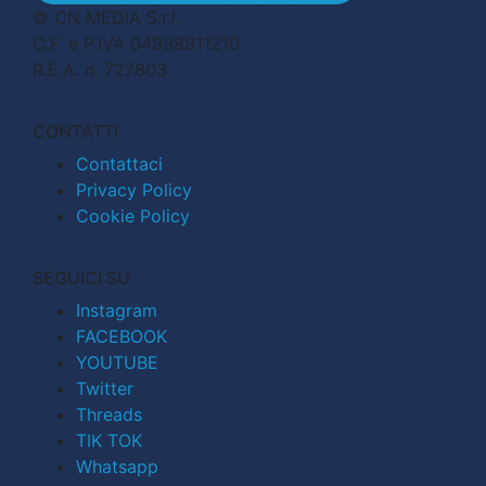
© CN MEDIA S.r.l.
C.F. e P.IVA 04998911210
R.E.A. n. 727803
CONTATTI
Contattaci
Privacy Policy
Cookie Policy
SEGUICI SU
Instagram
FACEBOOK
YOUTUBE
Twitter
Threads
TIK TOK
Whatsapp