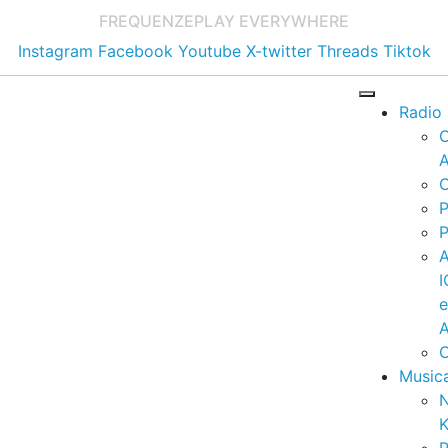
FREQUENZE
PLAY EVERYWHERE
Instagram
Facebook
Youtube
X-twitter
Threads
Tiktok
Radio
A
C
P
P
I
A
C
Music
K