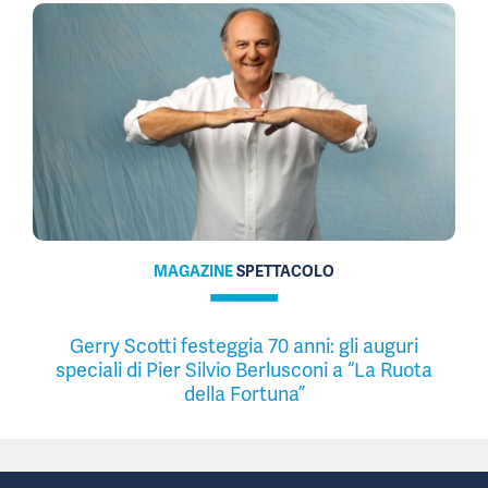
MAGAZINE
SPETTACOLO
Gerry Scotti festeggia 70 anni: gli auguri
speciali di Pier Silvio Berlusconi a “La Ruota
della Fortuna”