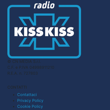
© CN MEDIA S.r.l.
C.F. e P.IVA 04998911210
R.E.A. n. 727803
CONTATTI
Contattaci
Privacy Policy
Cookie Policy