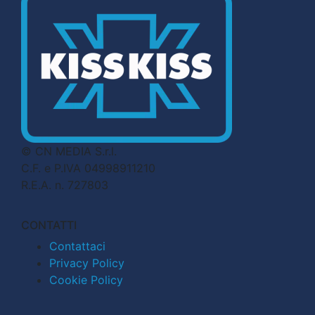
© CN MEDIA S.r.l.
C.F. e P.IVA 04998911210
R.E.A. n. 727803
CONTATTI
Contattaci
Privacy Policy
Cookie Policy