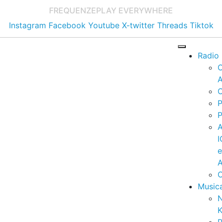
FREQUENZE
PLAY EVERYWHERE
Instagram
Facebook
Youtube
X-twitter
Threads
Tiktok
Radio
A
C
P
P
I
A
C
Music
K