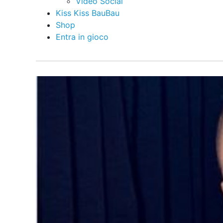
Video Social
Kiss Kiss BauBau
Shop
Entra in gioco