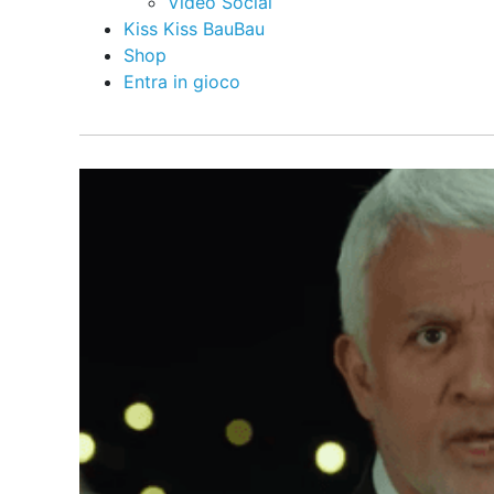
Video Social
Kiss Kiss BauBau
Shop
Entra in gioco