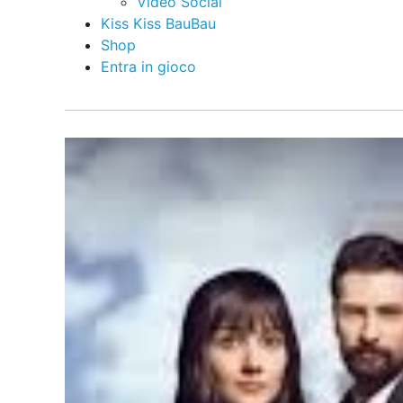
Video Social
Kiss Kiss BauBau
Shop
Entra in gioco