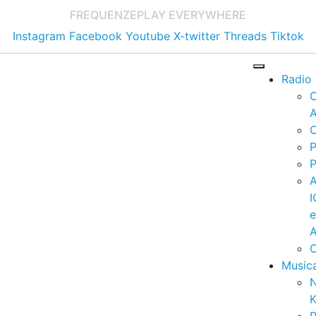
FREQUENZE
PLAY EVERYWHERE
Instagram
Facebook
Youtube
X-twitter
Threads
Tiktok
Radio
A
C
P
P
I
A
C
Music
K