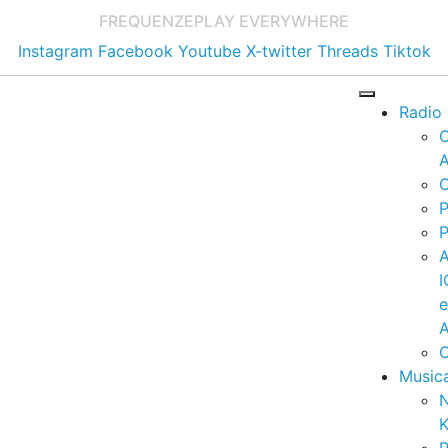
FREQUENZE
PLAY EVERYWHERE
Instagram
Facebook
Youtube
X-twitter
Threads
Tiktok
Radio
A
C
P
P
I
A
C
Music
K