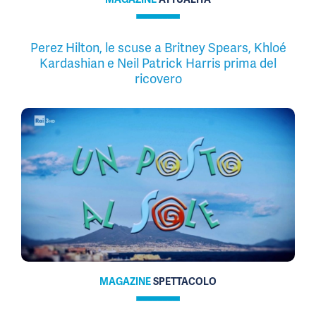
Perez Hilton, le scuse a Britney Spears, Khloé
Kardashian e Neil Patrick Harris prima del
ricovero
MAGAZINE
SPETTACOLO