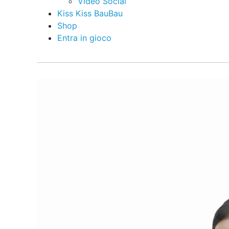
Video Social
Kiss Kiss BauBau
Shop
Entra in gioco