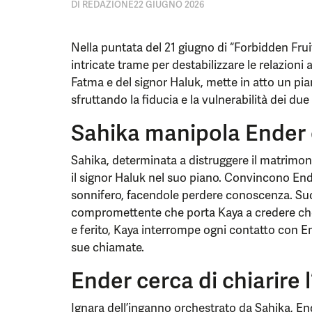
DI
REDAZIONE
22 GIUGNO 2026
Nella puntata del 21 giugno di “Forbidden Frui
intricate trame per destabilizzare le relazioni a
Fatma e del signor Haluk, mette in atto un pi
sfruttando la fiducia e la vulnerabilità dei due
Sahika manipola Ender 
Sahika, determinata a distruggere il matrimon
il signor Haluk nel suo piano. Convincono En
sonnifero, facendole perdere conoscenza. Su
compromettente che porta Kaya a credere che 
e ferito, Kaya interrompe ogni contatto con En
sue chiamate.
Ender cerca di chiarire 
Ignara dell’inganno orchestrato da Sahika, En