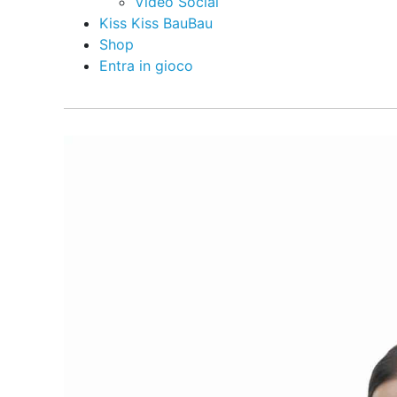
Video Social
Kiss Kiss BauBau
Shop
Entra in gioco