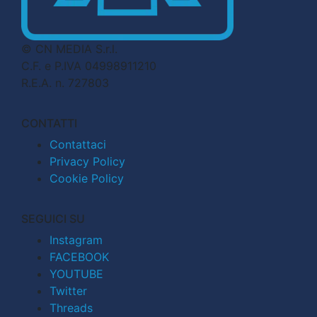
© CN MEDIA S.r.l.
C.F. e P.IVA 04998911210
R.E.A. n. 727803
CONTATTI
Contattaci
Privacy Policy
Cookie Policy
SEGUICI SU
Instagram
FACEBOOK
YOUTUBE
Twitter
Threads