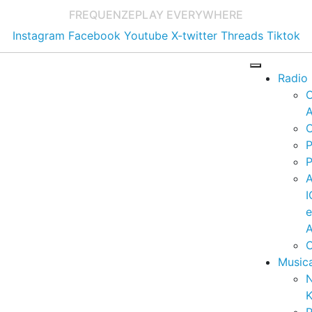
FREQUENZE
PLAY EVERYWHERE
Instagram
Facebook
Youtube
X-twitter
Threads
Tiktok
Radio
A
C
P
P
I
A
C
Music
K