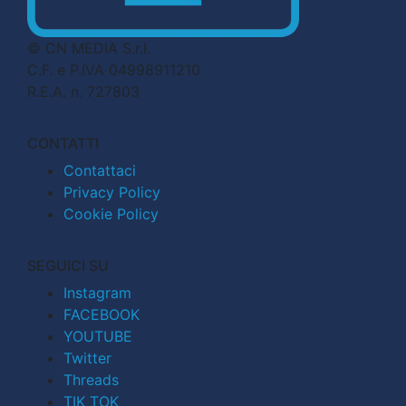
© CN MEDIA S.r.l.
C.F. e P.IVA 04998911210
R.E.A. n. 727803
CONTATTI
Contattaci
Privacy Policy
Cookie Policy
SEGUICI SU
Instagram
FACEBOOK
YOUTUBE
Twitter
Threads
TIK TOK