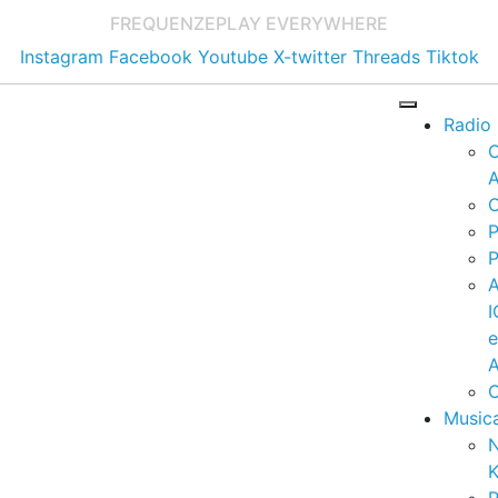
FREQUENZE
PLAY EVERYWHERE
Instagram
Facebook
Youtube
X-twitter
Threads
Tiktok
Radio
A
C
P
P
I
A
C
Music
K