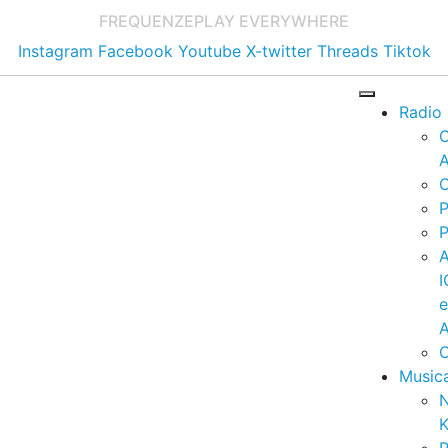
FREQUENZE
PLAY EVERYWHERE
Instagram
Facebook
Youtube
X-twitter
Threads
Tiktok
Radio
A
C
P
P
I
A
C
Music
K