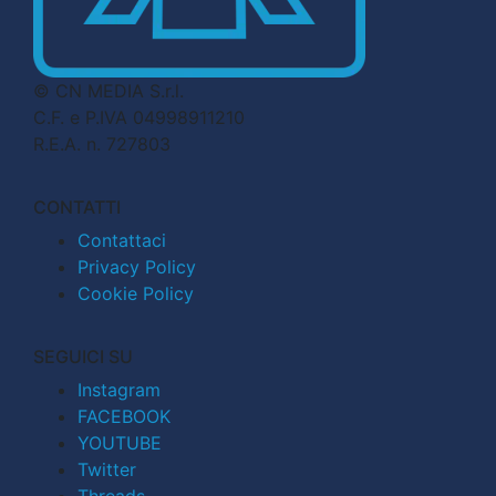
© CN MEDIA S.r.l.
C.F. e P.IVA 04998911210
R.E.A. n. 727803
CONTATTI
Contattaci
Privacy Policy
Cookie Policy
SEGUICI SU
Instagram
FACEBOOK
YOUTUBE
Twitter
Threads