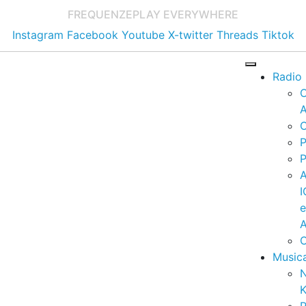
FREQUENZE
PLAY EVERYWHERE
Instagram
Facebook
Youtube
X-twitter
Threads
Tiktok
Radio
A
C
P
P
I
A
C
Music
K