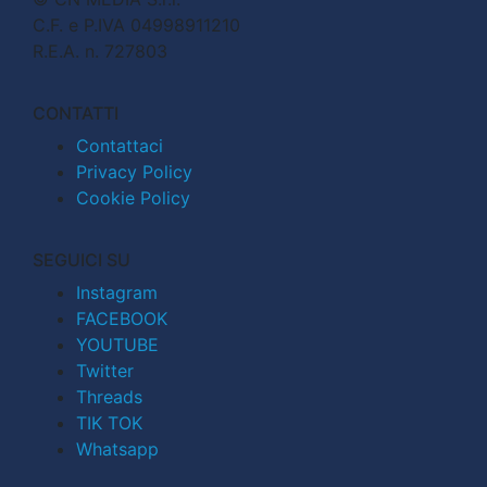
C.F. e P.IVA 04998911210
R.E.A. n. 727803
CONTATTI
Contattaci
Privacy Policy
Cookie Policy
SEGUICI SU
Instagram
FACEBOOK
YOUTUBE
Twitter
Threads
TIK TOK
Whatsapp