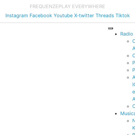
FREQUENZE
PLAY EVERYWHERE
Instagram
Facebook
Youtube
X-twitter
Threads
Tiktok
Radio
A
C
P
P
I
A
C
Music
K