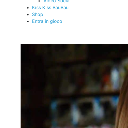
Video Social
Kiss Kiss BauBau
Shop
Entra in gioco