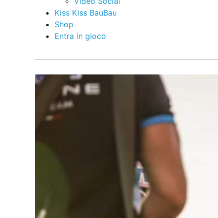
Video Social
Kiss Kiss BauBau
Shop
Entra in gioco