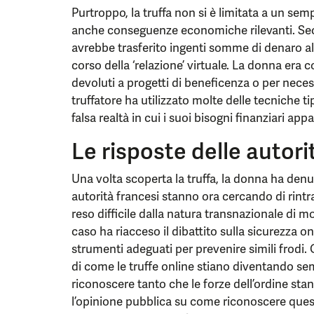
Purtroppo, la truffa non si è limitata a un s
anche conseguenze economiche rilevanti. Seco
avrebbe trasferito ingenti somme di denaro al t
corso della ‘relazione’ virtuale. La donna era c
devoluti a progetti di beneficenza o per necessit
truffatore ha utilizzato molte delle tecniche t
falsa realtà in cui i suoi bisogni finanziari app
Le risposte delle autori
Una volta scoperta la truffa, la donna ha denun
autorità francesi stanno ora cercando di rintr
reso difficile dalla natura transnazionale di mol
caso ha riacceso il dibattito sulla sicurezza o
strumenti adeguati per prevenire simili frodi
di come le truffe online stiano diventando semp
riconoscere tanto che le forze dell’ordine sta
l’opinione pubblica su come riconoscere ques