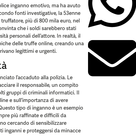
emplice inganno emotivo, ma ha avuto
ndo fonti investigative, la 53enne
ruffatore, più di 800 mila euro, nel
onvinta che i soldi sarebbero stati
à personali dell’attore. In realtà, il
ipiche delle truffe online, creando una
arivano legittimi e urgenti.
tà
ciato l’accaduto alla polizia. Le
acciare il responsabile, un compito
ti gruppi di criminali informatici. Il
nline e sull’importanza di avere
. Questo tipo di inganno è un esempio
re più raffinate e difficili da
nno cercando di sensibilizzare
ti inganni e proteggersi da minacce