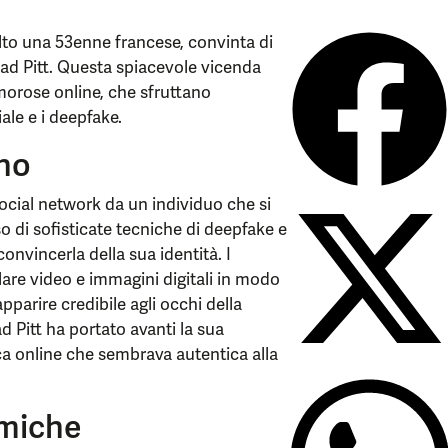
to una 53enne francese, convinta di
ad Pitt. Questa spiacevole vicenda
morose online, che sfruttano
ale e i deepfake.
nno
social network da un individuo che si
so di sofisticate tecniche di deepfake e
a convincerla della sua identità. I
lare video e immagini digitali in modo
pparire credibile agli occhi della
ad Pitt ha portato avanti la sua
a online che sembrava autentica alla
miche