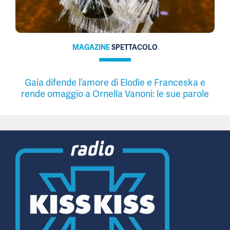
MAGAZINE
SPETTACOLO
Gaia difende l’amore di Elodie e Franceska e
rende omaggio a Ornella Vanoni: le sue parole