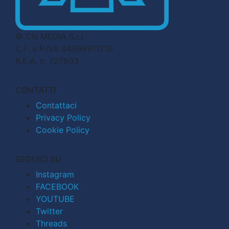
© CN MEDIA S.r.l.
C.F. e P.IVA 04998911210
R.E.A. n. 727803
CONTATTI
Contattaci
Privacy Policy
Cookie Policy
SEGUICI SU
Instagram
FACEBOOK
YOUTUBE
Twitter
Threads