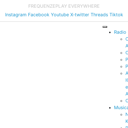
FREQUENZE
PLAY EVERYWHERE
Instagram
Facebook
Youtube
X-twitter
Threads
Tiktok
Radio
A
C
P
P
I
A
C
Music
K