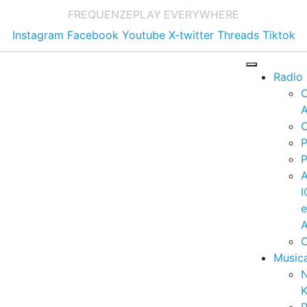
FREQUENZE
PLAY EVERYWHERE
Instagram
Facebook
Youtube
X-twitter
Threads
Tiktok
Radio
A
C
P
P
I
A
C
Music
K