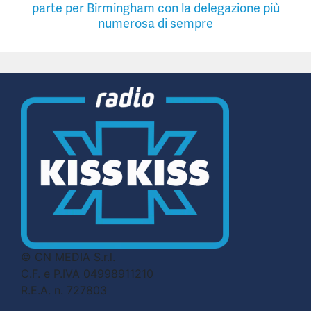
parte per Birmingham con la delegazione più
numerosa di sempre
© CN MEDIA S.r.l.
C.F. e P.IVA 04998911210
R.E.A. n. 727803