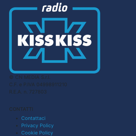
© CN MEDIA S.r.l.
C.F. e P.IVA 04998911210
R.E.A. n. 727803
CONTATTI
Contattaci
Privacy Policy
Cookie Policy