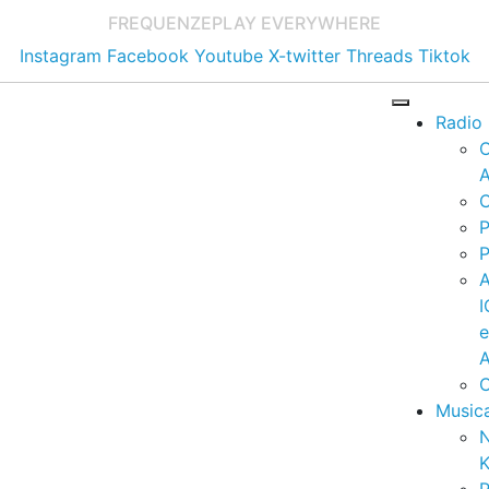
FREQUENZE
PLAY EVERYWHERE
Instagram
Facebook
Youtube
X-twitter
Threads
Tiktok
Radio
A
C
P
P
I
A
C
Music
K