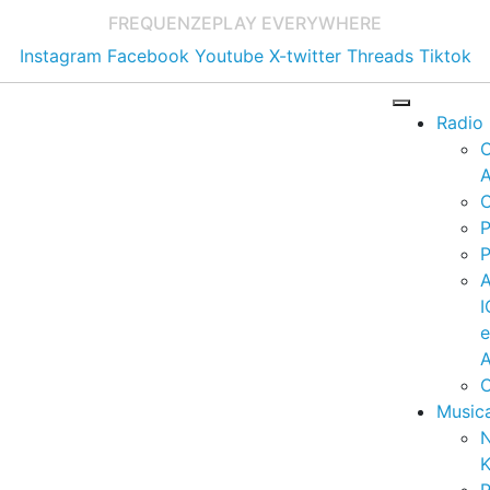
FREQUENZE
PLAY EVERYWHERE
Instagram
Facebook
Youtube
X-twitter
Threads
Tiktok
Radio
A
C
P
P
I
A
C
Music
K