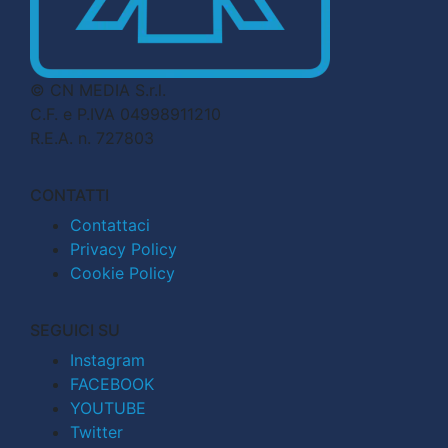
© CN MEDIA S.r.l.
C.F. e P.IVA 04998911210
R.E.A. n. 727803
CONTATTI
Contattaci
Privacy Policy
Cookie Policy
SEGUICI SU
Instagram
FACEBOOK
YOUTUBE
Twitter