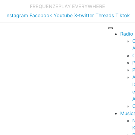
FREQUENZE
PLAY EVERYWHERE
Instagram
Facebook
Youtube
X-twitter
Threads
Tiktok
Radio
A
C
P
P
I
A
C
Music
K