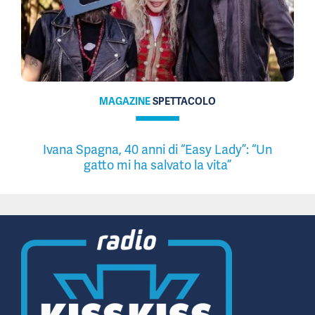
MAGAZINE
SPETTACOLO
Ivana Spagna, 40 anni di “Easy Lady”: “Un
gatto mi ha salvato la vita”