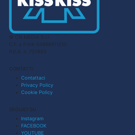
© CN MEDIA S.r.l.
C.F. e P.IVA 04998911210
R.E.A. n. 727803
CONTATTI
Contattaci
Privacy Policy
Cookie Policy
SEGUICI SU
Instagram
FACEBOOK
YOUTUBE