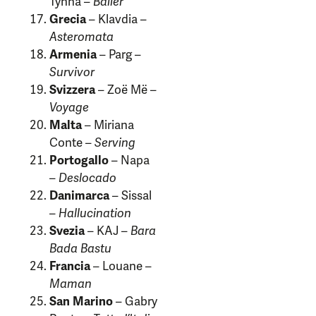
Tynna –
Baller
Grecia
– Klavdia –
Asteromata
Armenia
– Parg –
Survivor
Svizzera
– Zoë Më –
Voyage
Malta
– Miriana
Conte –
Serving
Portogallo
– Napa
–
Deslocado
Danimarca
– Sissal
–
Hallucination
Svezia
– KAJ –
Bara
Bada Bastu
Francia
– Louane –
Maman
San Marino
– Gabry