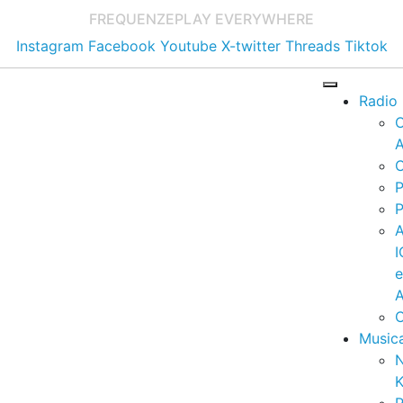
FREQUENZE
PLAY EVERYWHERE
Instagram
Facebook
Youtube
X-twitter
Threads
Tiktok
Radio
A
C
P
P
I
A
C
Music
K