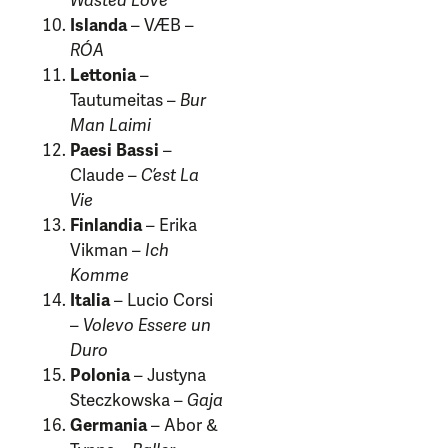
Wasted Love
Islanda
– VÆB –
RÓA
Lettonia
–
Tautumeitas –
Bur
Man Laimi
Paesi Bassi
–
Claude –
C’est La
Vie
Finlandia
– Erika
Vikman –
Ich
Komme
Italia
– Lucio Corsi
–
Volevo Essere un
Duro
Polonia
– Justyna
Steczkowska –
Gaja
Germania
– Abor &