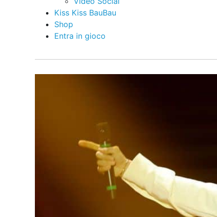
Video Social
Kiss Kiss BauBau
Shop
Entra in gioco