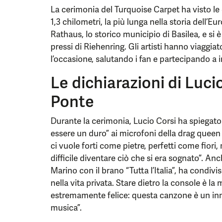
La cerimonia del Turquoise Carpet ha visto le 
1,3 chilometri, la più lunga nella storia dell’Eu
Rathaus, lo storico municipio di Basilea, e si è
pressi di Riehenring. Gli artisti hanno viaggia
l’occasione, salutando i fan e partecipando a i
Le dichiarazioni di Luci
Ponte
Durante la cerimonia, Lucio Corsi ha spiegato 
essere un duro” ai microfoni della drag quee
ci vuole forti come pietre, perfetti come fior
difficile diventare ciò che si era sognato”. An
Marino con il brano “Tutta l’Italia”, ha condiv
nella vita privata. Stare dietro la console è l
estremamente felice: questa canzone è un inno 
musica”.