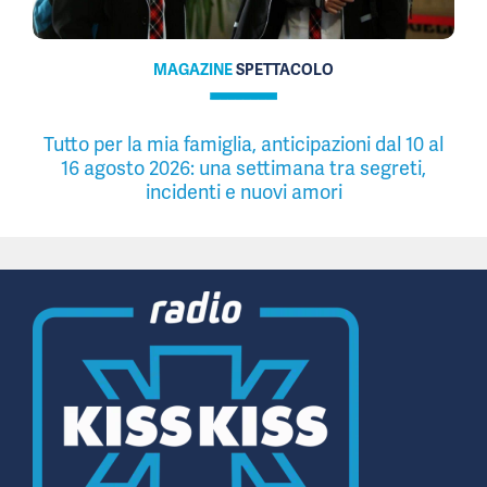
MAGAZINE
SPETTACOLO
Tutto per la mia famiglia, anticipazioni dal 10 al
16 agosto 2026: una settimana tra segreti,
incidenti e nuovi amori