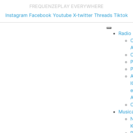
FREQUENZE
PLAY EVERYWHERE
Instagram
Facebook
Youtube
X-twitter
Threads
Tiktok
Radio
A
C
P
P
I
A
C
Music
K