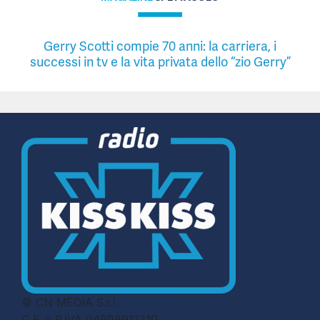
Gerry Scotti compie 70 anni: la carriera, i
successi in tv e la vita privata dello “zio Gerry”
© CN MEDIA S.r.l.
C.F. e P.IVA 04998911210