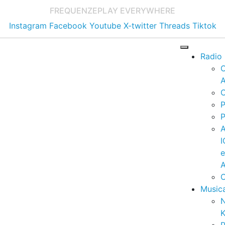
FREQUENZE
PLAY EVERYWHERE
Instagram
Facebook
Youtube
X-twitter
Threads
Tiktok
Radio
A
C
P
P
I
A
C
Music
K