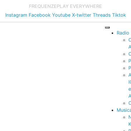
FREQUENZE
PLAY EVERYWHERE
Instagram
Facebook
Youtube
X-twitter
Threads
Tiktok
Radio
A
C
P
P
I
A
C
Music
K