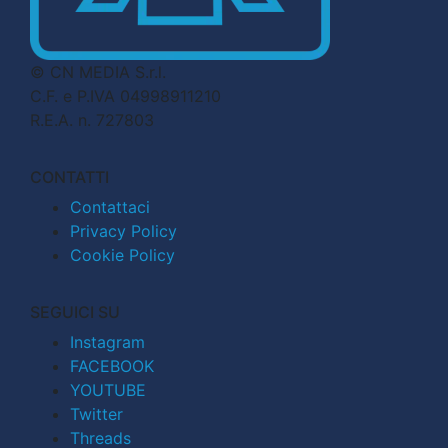
© CN MEDIA S.r.l.
C.F. e P.IVA 04998911210
R.E.A. n. 727803
CONTATTI
Contattaci
Privacy Policy
Cookie Policy
SEGUICI SU
Instagram
FACEBOOK
YOUTUBE
Twitter
Threads