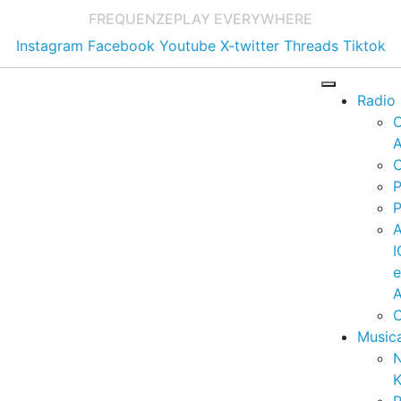
FREQUENZE
PLAY EVERYWHERE
Instagram
Facebook
Youtube
X-twitter
Threads
Tiktok
Radio
A
C
P
P
I
A
C
Music
K