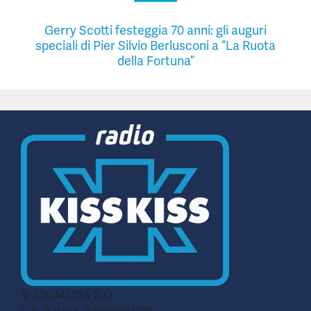
Gerry Scotti festeggia 70 anni: gli auguri
speciali di Pier Silvio Berlusconi a “La Ruota
della Fortuna”
© CN MEDIA S.r.l.
C.F. e P.IVA 04998911210