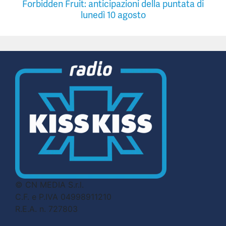
Forbidden Fruit: anticipazioni della puntata di
lunedì 10 agosto
© CN MEDIA S.r.l.
C.F. e P.IVA 04998911210
R.E.A. n. 727803