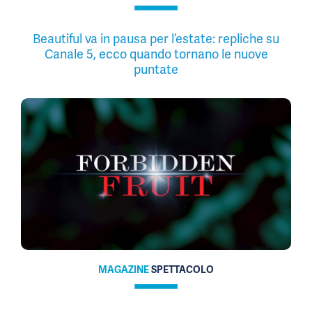
Beautiful va in pausa per l’estate: repliche su
Canale 5, ecco quando tornano le nuove
puntate
MAGAZINE
SPETTACOLO