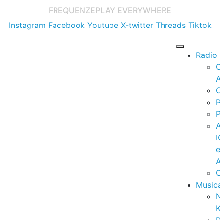
FREQUENZE
PLAY EVERYWHERE
Instagram
Facebook
Youtube
X-twitter
Threads
Tiktok
Radio
A
C
P
P
I
A
C
Music
K